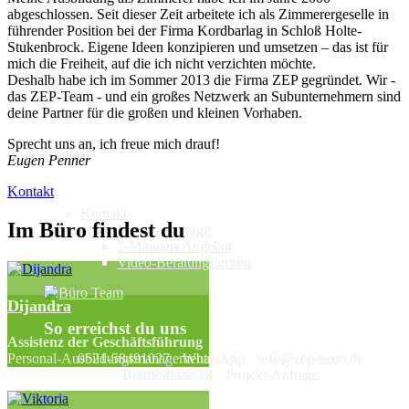
abgeschlossen. Seit dieser Zeit arbeitete ich als Zimmerergeselle in
Entdecke das ZEP-Team
führender Position bei der Firma Kordbarlag in Schloß Holte-
Stukenbrock. Eigene Ideen konzipieren und umsetzen – das ist für
mich die Freiheit, auf die ich nicht verzichten möchte.
Deshalb habe ich im Sommer 2013 die Firma ZEP gegründet. Wir -
das ZEP-Team - und ein großes Netzwerk an Subunternehmern sind
deine Partner für die großen und kleinen Vorhaben.
Sprecht uns an, ich freue mich drauf!
Kontakt
Eugen Penner
Kontakt
Kontakt
Im Büro findest du
Projekt-Anfrage
2-Minuten-Angebot
Video-Beratungstermin
Dijandra
So erreichst du uns
Assistenz der Geschäftsführung
Personal-Ausbildungsmanagement
0521-58491027
WhatsApp
info@zep-team.de
Blomestraße 18
Projekt-Anfrage