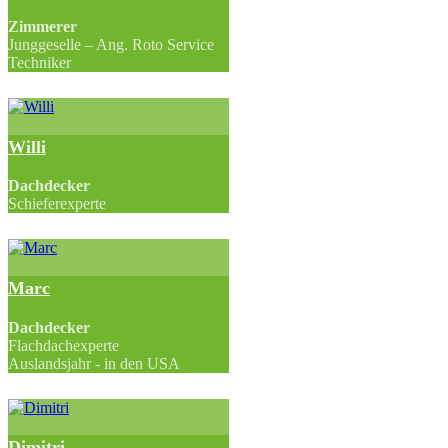
Zimmerer
Junggeselle – Ang. Roto Service
Techniker
Willi
Dachdecker
Schieferexperte
Marc
Dachdecker
Flachdachexperte
Auslandsjahr - in den USA
Dimitri