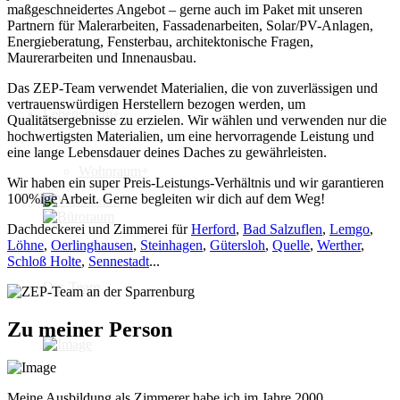
maßgeschneidertes Angebot – gerne auch im Paket mit unseren
Dachsanierung
Partnern für Malerarbeiten, Fassadenarbeiten, Solar/PV-Anlagen,
Energieberatung, Fensterbau, architektonische Fragen,
Maurerarbeiten und Innenausbau.
Das ZEP-Team verwendet Materialien, die von zuverlässigen und
vertrauenswürdigen Herstellern bezogen werden, um
Lebensraum+
Qualitätsergebnisse zu erzielen. Wir wählen und verwenden nur die
hochwertigsten Materialien, um eine hervorragende Leistung und
eine lange Lebensdauer deines Daches zu gewährleisten.
Wohnraum+
Wir haben ein super Preis-Leistungs-Verhältnis und wir garantieren
100%ige Arbeit. Gerne begleiten wir dich auf dem Weg!
Dachdeckerei und Zimmerei für
Herford
,
Bad Salzuflen
,
Lemgo
,
Löhne
,
Oerlinghausen
,
Steinhagen
,
Gütersloh
,
Quelle
,
Werther
,
Schloß Holte
,
Sennestadt
...
Das Team
Zu meiner Person
Meine Ausbildung als Zimmerer habe ich im Jahre 2000