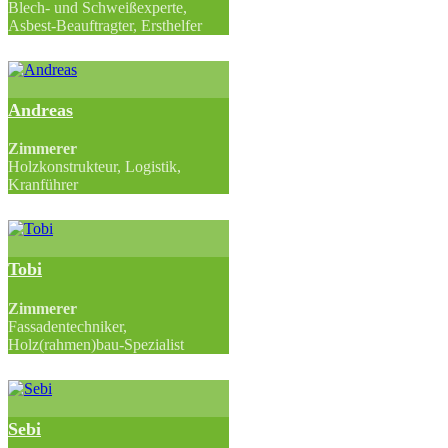
Blech- und Schweißexperte,
Asbest-Beauftragter, Ersthelfer
Andreas
Zimmerer
Holzkonstrukteur, Logistik,
Kranführer
Tobi
Zimmerer
Fassadentechniker,
Holz(rahmen)bau-Spezialist
Sebi