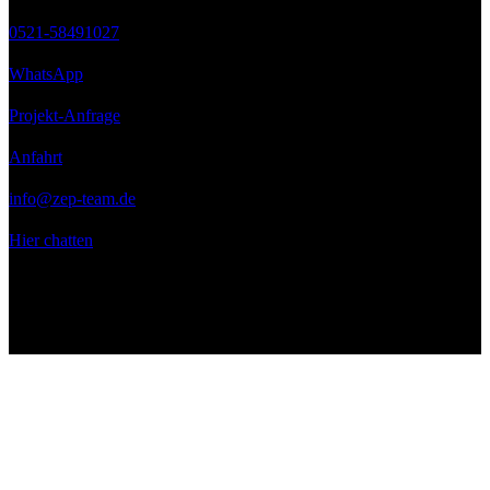
0521-58491027
WhatsApp
Projekt-Anfrage
Anfahrt
info@zep-team.de
Hier chatten