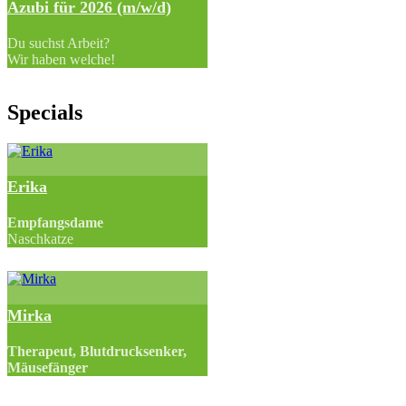
Azubi für 2026 (m/w/d)
Du suchst Arbeit?
Wir haben welche!
Specials
Erika
Empfangsdame
Naschkatze
Mirka
Therapeut, Blutdrucksenker,
Mäusefänger