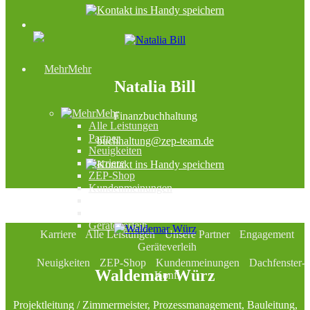
Mehr
Natalia Bill
Mehr
Finanzbuchhaltung
Alle Leistungen
Partner
buchhaltung@zep-team.de
Neuigkeiten
Karriere
ZEP-Shop
Kundenmeinungen
Geräteverleih
Karriere
Alle Leistungen
Unsere Partner
Engagement
Geräteverleih
Neuigkeiten
ZEP-Shop
Kundenmeinungen
Dachfenster-
Waldemar Würz
Konfi
Projektleitung / Zimmermeister, Prozessmanagement, Bauleitung,