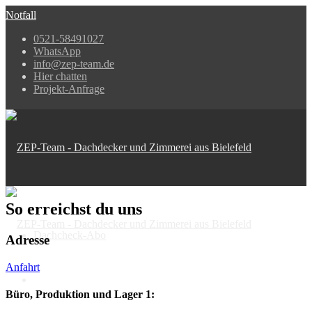
Notfall
0521-58491027
WhatsApp
info@zep-team.de
Hier chatten
Projekt-Anfrage
So erreichst du uns
Dachcheck-Abo
Adresse
Anfahrt
Büro, Produktion und Lager 1: