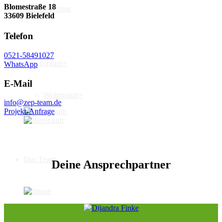
Blomestraße 18
Dachsanierung
33609 Bielefeld
Telefon
0521-58491027
Lebensraum+
WhatsApp
E-Mail
Wohnraum+
info@zep-team.de
Projekt-Anfrage
Das Team
Deine
Ansprechpartner