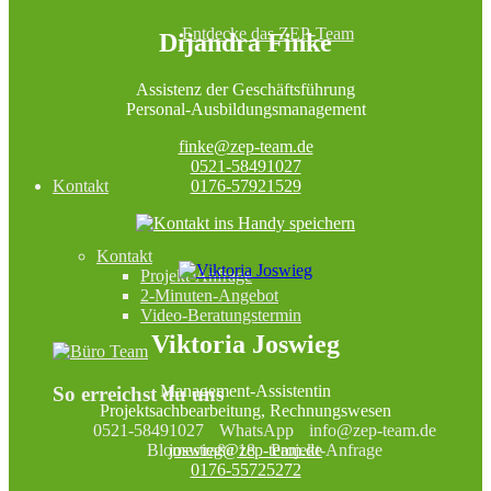
Entdecke das ZEP-Team
Dijandra Finke
Assistenz der Geschäftsführung
Personal-Ausbildungsmanagement
finke@zep-team.de
0521-58491027
Kontakt
0176-57921529
Kontakt
Projekt-Anfrage
2-Minuten-Angebot
Video-Beratungstermin
Viktoria Joswieg
Management-Assistentin
So erreichst du uns
Projektsachbearbeitung, Rechnungswesen
0521-58491027
WhatsApp
info@zep-team.de
joswieg@zep-team.de
Blomestraße 18
Projekt-Anfrage
0176-55725272