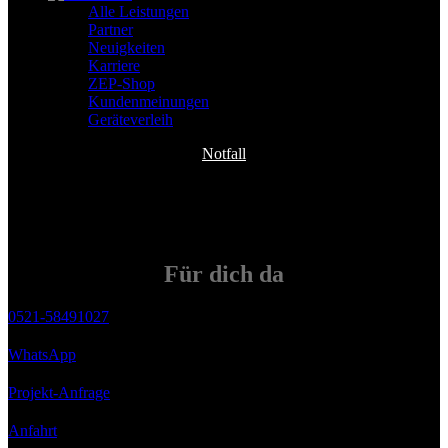
Alle Leistungen
Partner
Neuigkeiten
Karriere
ZEP-Shop
Kundenmeinungen
Geräteverleih
Notfall
Für
dich
da
0521-58491027
WhatsApp
Projekt-Anfrage
Anfahrt