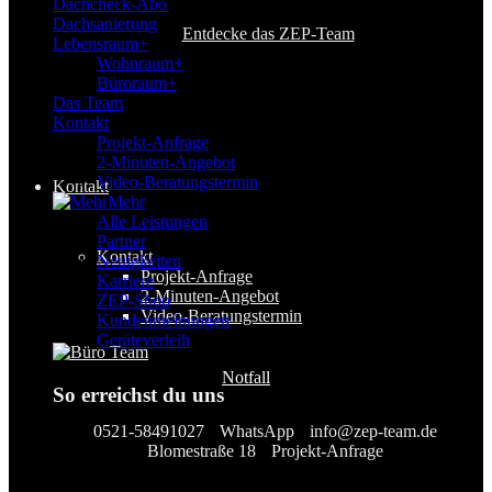
Dachcheck-Abo
Dachsanierung
Entdecke das ZEP-Team
Lebensraum+
Wohnraum+
Büroraum+
Das Team
Kontakt
Projekt-Anfrage
2-Minuten-Angebot
Video-Beratungstermin
Kontakt
Mehr
Alle Leistungen
Partner
Kontakt
Neuigkeiten
Projekt-Anfrage
Karriere
2-Minuten-Angebot
ZEP-Shop
Video-Beratungstermin
Kundenmeinungen
Geräteverleih
Notfall
So erreichst du uns
0521-58491027
WhatsApp
info@zep-team.de
Blomestraße 18
Projekt-Anfrage