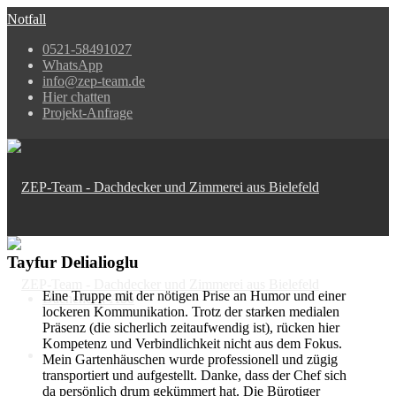
Notfall
0521-58491027
WhatsApp
info@zep-team.de
Hier chatten
Projekt-Anfrage
Tayfur Delialioglu
Eine Truppe mit der nötigen Prise an Humor und einer
Dachcheck-Abo
lockeren Kommunikation. Trotz der starken medialen
Präsenz (die sicherlich zeitaufwendig ist), rücken hier
Kompetenz und Verbindlichkeit nicht aus dem Fokus.
Mein Gartenhäuschen wurde professionell und zügig
transportiert und aufgestellt. Danke, dass der Chef sich
da persönlich drum gekümmert hat. Die Bürotiger