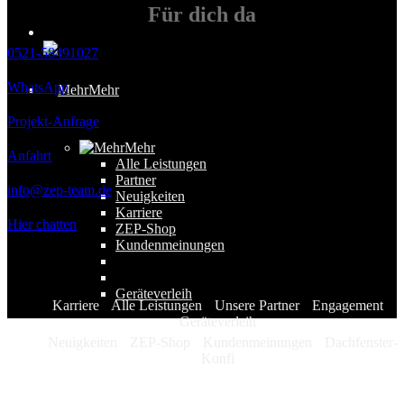
Für
dich
da
0521-58491027
WhatsApp
Mehr
Projekt-Anfrage
Mehr
Anfahrt
Alle Leistungen
Partner
info@zep-team.de
Neuigkeiten
Karriere
Hier chatten
ZEP-Shop
Kundenmeinungen
Geräteverleih
Karriere
Alle Leistungen
Unsere Partner
Engagement
Geräteverleih
Neuigkeiten
ZEP-Shop
Kundenmeinungen
Dachfenster-
Konfi