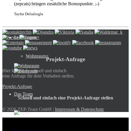
(zepcats) bringen zusätzliche Bonuspunkte. ;-)
Dachsanierung
Tayfur Delialioglu
Lebensraum+
Wohnraum+
Projekt-Anfrage
Hier kannst du schnell und einfach
eine Anfrage für dein Vorhaben stellen.
Projekt-Anfrage
Das Team
Schnell und einfach eine Projekt-Anfrage stellen
© 2026 ZEP-Team GmbH |
Impressum & Datenschutz
ZEP-Team