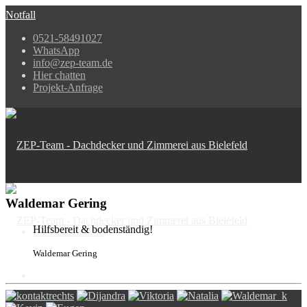
Notfall
0521-58491027
WhatsApp
info@zep-team.de
Hier chatten
Projekt-Anfrage
Waldemar Gering
Hilfsbereit & bodenständig!
Dachcheck-Abo
Waldemar Gering