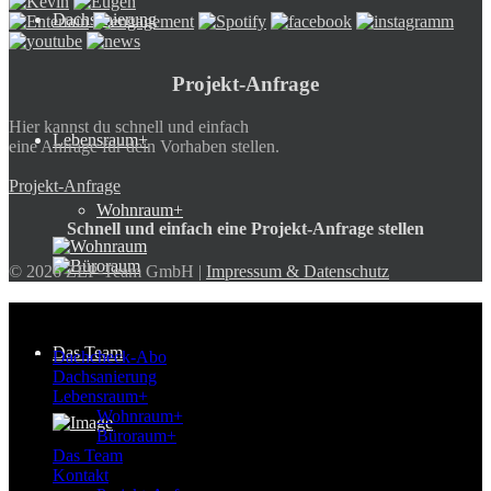
Dachsanierung
Projekt-Anfrage
Hier kannst du schnell und einfach
Lebensraum+
eine Anfrage für dein Vorhaben stellen.
Projekt-Anfrage
Wohnraum+
Schnell und einfach eine Projekt-Anfrage stellen
© 2026 ZEP-Team GmbH |
Impressum & Datenschutz
ZEP-Team
Das Team
Dachcheck-Abo
Dachsanierung
Lebensraum+
Wohnraum+
Büroraum+
Das Team
Kontakt