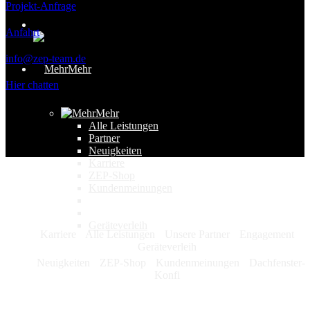
Projekt-Anfrage
Anfahrt
info@zep-team.de
Mehr
Hier chatten
Mehr
Alle Leistungen
Partner
Neuigkeiten
Karriere
ZEP-Shop
Kundenmeinungen
Geräteverleih
Karriere
Alle Leistungen
Unsere Partner
Engagement
Geräteverleih
Neuigkeiten
ZEP-Shop
Kundenmeinungen
Dachfenster-
Konfi