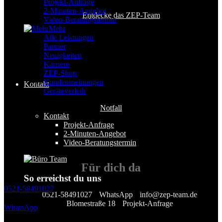
Projekt-Anfrage
2-Minuten-Angebot
Entdecke das ZEP-Team
Video-Beratungstermin
Mehr
Alle Leistungen
Partner
Neuigkeiten
Karriere
ZEP-Shop
Kundenmeinungen
Kontakt
Geräteverleih
Notfall
Kontakt
Projekt-Anfrage
2-Minuten-Angebot
Video-Beratungstermin
Für
dich
da
So erreichst du uns
0521-58491027
0521-58491027
WhatsApp
info@zep-team.de
Blomestraße 18
Projekt-Anfrage
WhatsApp