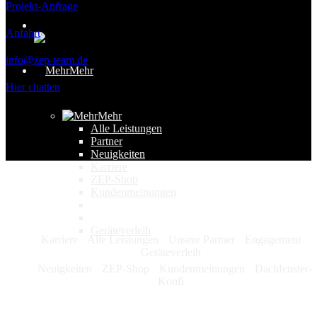
Projekt-Anfrage
Anfahrt
info@zep-team.de
Mehr
Hier chatten
Mehr
Alle Leistungen
Partner
Neuigkeiten
Karriere
ZEP-Shop
Kundenmeinungen
Geräteverleih
Karriere
Alle Leistungen
Unsere Partner
Engagement
Geräteverleih
Neuigkeiten
ZEP-Shop
Kundenmeinungen
Dachfenster-
Konfi