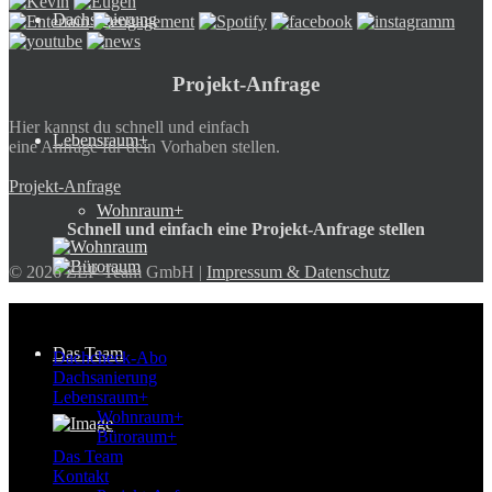
Dachsanierung
Projekt-Anfrage
Hier kannst du schnell und einfach
Lebensraum+
eine Anfrage für dein Vorhaben stellen.
Projekt-Anfrage
Wohnraum+
Schnell und einfach eine Projekt-Anfrage stellen
© 2026 ZEP-Team GmbH |
Impressum & Datenschutz
ZEP-Team
Das Team
Dachcheck-Abo
Dachsanierung
Lebensraum+
Wohnraum+
Büroraum+
Das Team
Kontakt