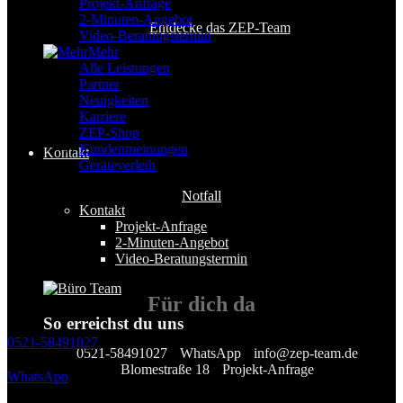
Projekt-Anfrage
2-Minuten-Angebot
Entdecke das ZEP-Team
Video-Beratungstermin
Mehr
Alle Leistungen
Partner
Neuigkeiten
Karriere
ZEP-Shop
Kundenmeinungen
Kontakt
Geräteverleih
Notfall
Kontakt
Projekt-Anfrage
2-Minuten-Angebot
Video-Beratungstermin
Für
dich
da
So erreichst du uns
0521-58491027
0521-58491027
WhatsApp
info@zep-team.de
Blomestraße 18
Projekt-Anfrage
WhatsApp