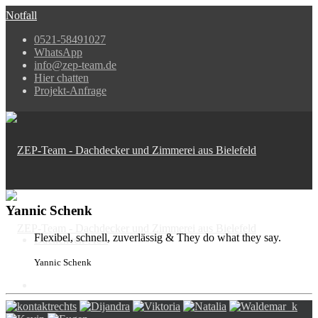
Notfall
0521-58491027
WhatsApp
info@zep-team.de
Hier chatten
Projekt-Anfrage
Yannic Schenk
Flexibel, schnell, zuverlässig & They do what they say.
Dachcheck-Abo
Yannic Schenk