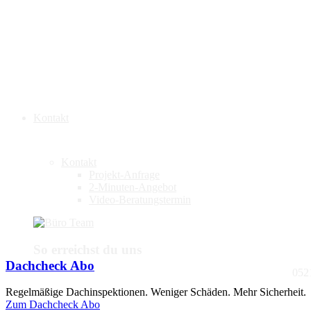
Kontakt
Kontakt
Projekt-Anfrage
2-Minuten-Angebot
Video-Beratungstermin
So erreichst du uns
Dachcheck Abo
052
Regelmäßige Dachinspektionen. Weniger Schäden. Mehr Sicherheit.
Zum Dachcheck Abo