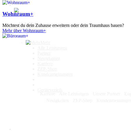
Wohnraum+
Mehr
Möchtest du dein Zuhause erweitern oder dein Traumhaus bauen?
Mehr über Wohnraum+
Mehr
Alle Leistungen
Partner
Neuigkeiten
Karriere
ZEP-Shop
Kundenmeinungen
Geräteverleih
Karriere
Alle Leistungen
Unsere Partner
Eng
Neuigkeiten
ZEP-Shop
Kundenmeinunge