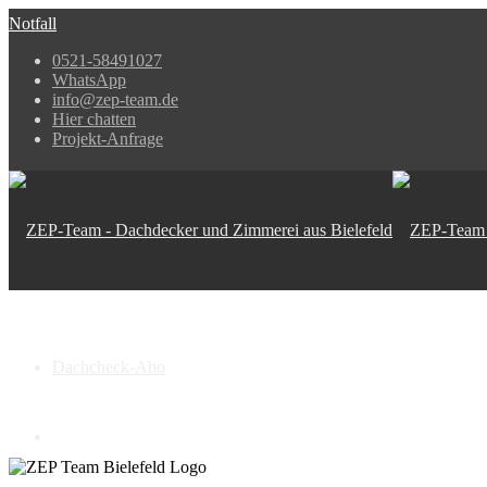
Notfall
0521-58491027
WhatsApp
info@zep-team.de
Hier chatten
Projekt-Anfrage
Dachcheck-Abo